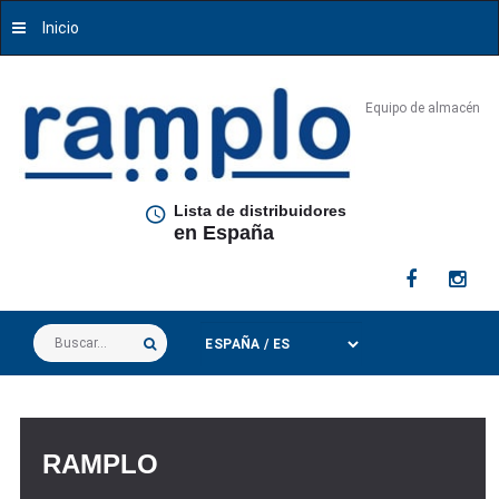
Inicio
Equipo de almacén
Lista de distribuidores
en España
Buscar...
RAMPLO
RAMPLO
RAMPLO