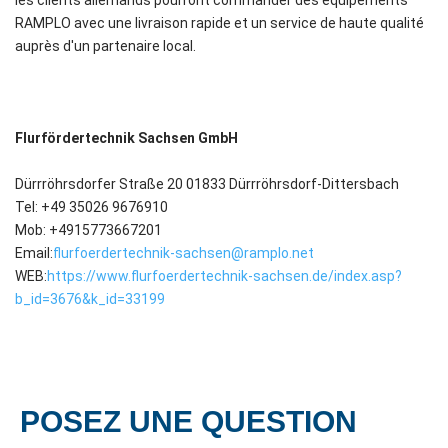
RAMPLO avec une livraison rapide et un service de haute qualité
auprès d'un partenaire local.
Flurfördertechnik Sachsen GmbH
Dürrröhrsdorfer Straße 20 01833 Dürrröhrsdorf-Dittersbach
Tel: ‪+49 35026 9676910‬
Mob: +4915773667201
Email:
flurfoerdertechnik-sachsen@ramplo.net
WEB:
https://www.flurfoerdertechnik-sachsen.de/index.asp?
b_id=3676&k_id=33199
POSEZ UNE QUESTION