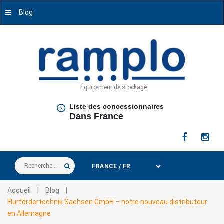
Blog
Équipement de stockage
Liste des concessionnaires
Dans France
Rechercher
Accueil
|
Blog
|
Flurfördertechnik Sachsen GmbH – notre nouveau distributeur
en Allemagne