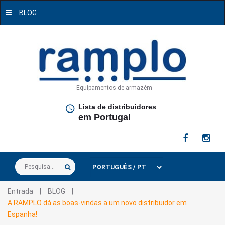
BLOG
Equipamentos de armazém
Lista de distribuidores
em Portugal
Pesquisa...
Entrada
|
BLOG
|
A RAMPLO dá as boas-vindas a um novo distribuidor em
Espanha!