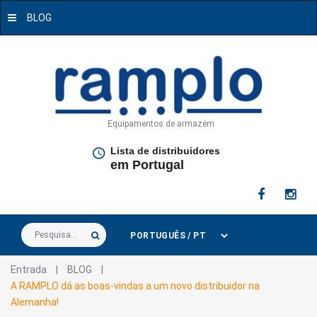
BLOG
Equipamentos de armazém
Lista de distribuidores
em Portugal
Pesquisa...
Entrada
|
BLOG
|
A RAMPLO dá as boas-vindas a um novo distribuidor na
Alemanha!