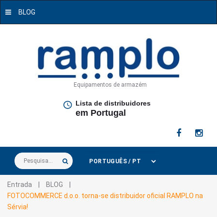
BLOG
Equipamentos de armazém
Lista de distribuidores
em Portugal
Pesquisa...
Entrada
|
BLOG
|
FOTOCOMMERCE d.o.o. torna-se distribuidor oficial RAMPLO na
Sérvia!