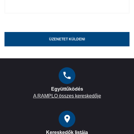
ÜZENETET KÜLDENI
Együttűködés
A RAMPLO összes kereskedője
Kereskedők listája