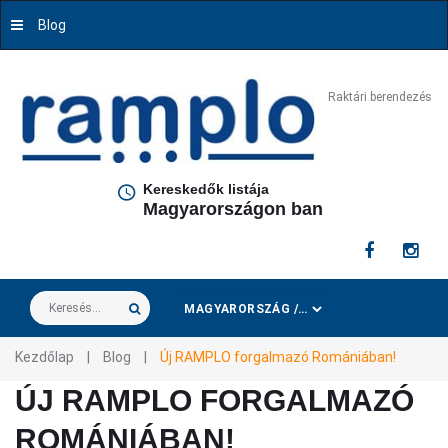
Blog
Raktári berendezés
Kereskedők listája
Magyarországon ban
Keresés...
Kezdőlap
|
Blog
|
Új RAMPLO forgalmazó Romániában!
ÚJ RAMPLO FORGALMAZÓ
ROMÁNIÁBAN!