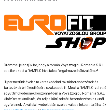
Örömmel jelentjük be, hogy a román Voyatzoglou Romania S.R.L.
csatlakozott a RAMPLO hivatalos forgalmazói hálózatához!
Új partnerünk évek óta kereskedelmi raktárberendezések és
tartozékok értékesítésére szakosodott.
Most a RAMPLO-val való
együttműködésnek köszönhetően a Voyatzoglou Romania S.R.L.
kibővítette kínálatát, és teljes körű raktári berendezéseket kínál
ügyfeleinek. A vállalat weboldalán széles választékban találhatók