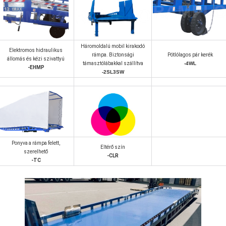
Háromoldalú mobil kirakodó
Elektromos hidraulikus
rámpa. Biztonsági
Pótlólagos pár kerék
állomás és kézi szivattyú
támasztólábakkal szállítva
-4WL
-EHMP
-2SL3SW
Ponyva a rámpa felett,
Eltérő szín
szerelhető
-CLR
-TC