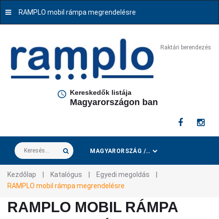
RAMPLO mobil rámpa megrendelésre
Raktári berendezés
Kereskedők listája
Magyarországon ban
Keresés...
Kezdőlap
|
Katalógus
|
Egyedi megoldás
|
RAMPLO mobil rámpa megrendelésre
RAMPLO MOBIL RÁMPA