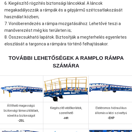
6. Kiegészítő rögzítés biztonsági láncokkal. A láncok
megakadályozzák a rámpák és a gépjármű szétcsatlakozását
használat közben;
7. Vonóberendezés a rámpa mozgatásához. Lehetővé teszi a
manőverezést még kis területen is;
8. Összecsukható lapátok. Biztosítják a megterhelés egyenletes
eloszlását a targonca a rámpára történő felhajtásakor.
TOVÁBBI LEHETŐSÉGEK A RAMPLO RÁMPA
SZÁMÁRA
Állítható magasságú
Kiegészítő védőkorlátok,
Elektromos hidraulikus
biztonsági támasztólábak,
szerelhető
állomás a kézi szivattyú
növelik a biztonságot
-HR
-EHP
-2SL