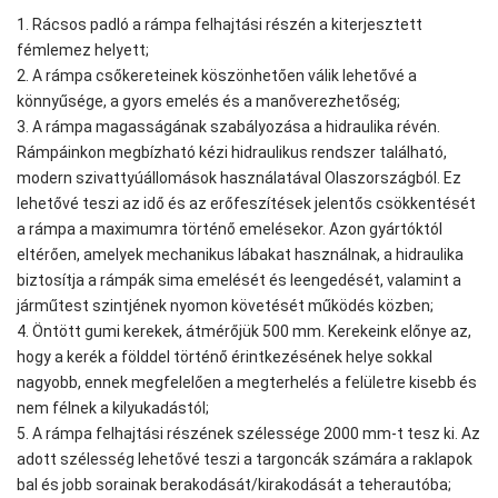
1. Rácsos padló a rámpa felhajtási részén a kiterjesztett
fémlemez helyett;
2. A rámpa csőkereteinek köszönhetően válik lehetővé a
könnyűsége, a gyors emelés és a manőverezhetőség;
3. A rámpa magasságának szabályozása a hidraulika révén.
Rámpáinkon megbízható kézi hidraulikus rendszer található,
modern szivattyúállomások használatával Olaszországból. Ez
lehetővé teszi az idő és az erőfeszítések jelentős csökkentését
a rámpa a maximumra történő emelésekor. Azon gyártóktól
eltérően, amelyek mechanikus lábakat használnak, a hidraulika
biztosítja a rámpák sima emelését és leengedését, valamint a
járműtest szintjének nyomon követését működés közben;
4. Öntött gumi kerekek, átmérőjük 500 mm. Kerekeink előnye az,
hogy a kerék a földdel történő érintkezésének helye sokkal
nagyobb, ennek megfelelően a megterhelés a felületre kisebb és
nem félnek a kilyukadástól;
5. A rámpa felhajtási részének szélessége 2000 mm-t tesz ki. Az
adott szélesség lehetővé teszi a targoncák számára a raklapok
bal és jobb sorainak berakodását/kirakodását a teherautóba;