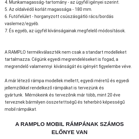
4. Munkamagasság-tartomány - az ügyfél igényei szerint.
5. Az oldalvédő korlát magassága - 180 mm.
6. Futófelület - horganyzott csúszásgátló rács/bordás
vaslemez/egyéb.
7. És egyéb, az ügyfél kívánságainak megfelelő módosítások.
A RAMPLO termékválaszték nem csak a standart modelleket
tartalmazza. Cégünk egyedi megrendeléseket is fogad, a
megrendelő valamennyi kívánságát és igényét figyelembe véve.
A már létező rámpa modellek mellett, egyedi méretű és egyedi
jellemzőkkel rendelkező rámpákat is tervezünk és
gyártunk.
Mérnökeink és tervezőnik már több, mint 20 éve
terveznek bármilyen összetettségű és teherbíró képességű
mobil rámpákat.
A RAMPLO MOBIL RÁMPÁNAK SZÁMOS
ELŐNYE VAN