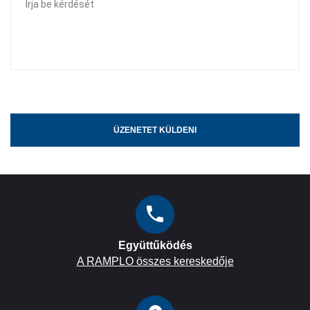
ÜZENETET KÜLDENI
Együttűködés
A RAMPLO összes kereskedője