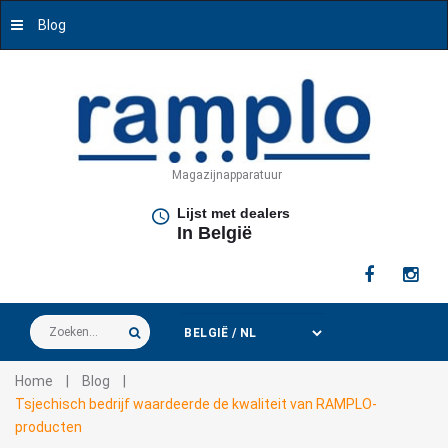
Blog
Magazijnapparatuur
Lijst met dealers
In België
Zoeken...
Home
|
Blog
|
Tsjechisch bedrijf waardeerde de kwaliteit van RAMPLO-
producten