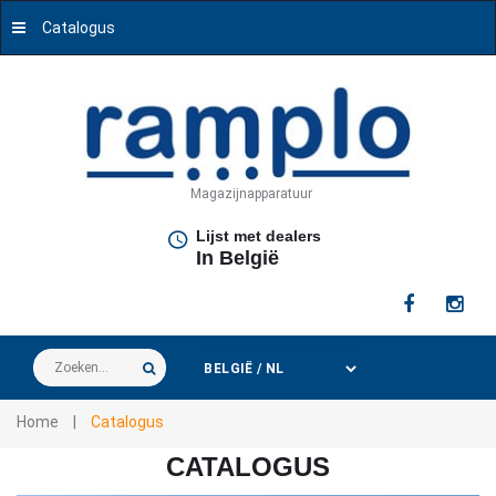
Catalogus
Magazijnapparatuur
Lijst met dealers
In België
Zoeken...
Home
|
Catalogus
CATALOGUS