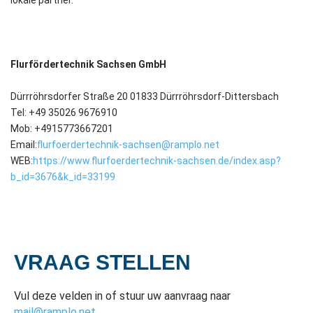
Flurfördertechnik Sachsen GmbH
Dürrröhrsdorfer Straße 20 01833 Dürrröhrsdorf-Dittersbach
Tel: ‪+49 35026 9676910‬
Mob: +4915773667201
Email:
flurfoerdertechnik-sachsen@ramplo.net
WEB:
https://www.flurfoerdertechnik-sachsen.de/index.asp?
b_id=3676&k_id=33199
VRAAG STELLEN
Vul deze velden in of stuur uw aanvraag naar
mail@ramplo.net