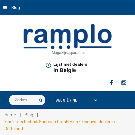
Blog
Magazijnapparatuur
Lijst met dealers
In België
Zoeken...
Home
|
Blog
|
Flurfördertechnik Sachsen GmbH – onze nieuwe dealer in
Duitsland