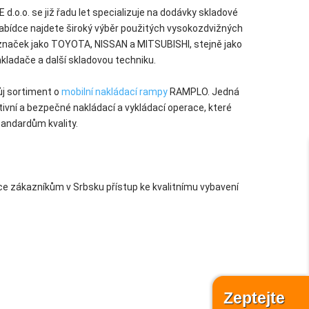
.o. se již řadu let specializuje na dodávky skladové
h nabídce najdete široký výběr použitých vysokozdvižných
značek jako TOYOTA, NISSAN a MITSUBISHI, stejně jako
akladače a další skladovou techniku.
ůj sortiment o
mobilní nakládací rampy
RAMPLO. Jedná
tivní a bezpečné nakládací a vykládací operace, které
tandardům kvality.
e zákazníkům v Srbsku přístup ke kvalitnímu vybavení
Zeptejte