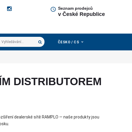
Seznam prodejců
v České Republice
hledávání...
ČESKO / CS
ÍM DISTRIBUTOREM
šíření dealerské sítě RAMPLO — naše produkty jsou
rbsku.