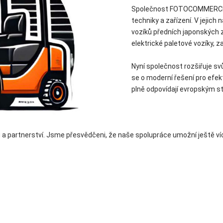
Společnost FOTOCOMMERCE d.o
techniky a zařízení. V jejic
vozíků předních japonských 
elektrické paletové vozíky, z
Nyní společnost rozšiřuje sv
se o moderní řešení pro efek
plně odpovídají evropským s
partnerství. Jsme přesvědčeni, že naše spolupráce umožní ještě víc