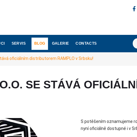
Vy
CI
SERVIS
BLOG
GALERIE
CONTACTS
vá oficiálním distributorem RAMPLO v Srbsku!
.O. SE STÁVÁ OFICIÁLN
!
S potěšením oznamujeme roz
nyní oficiálně dostupné i v S