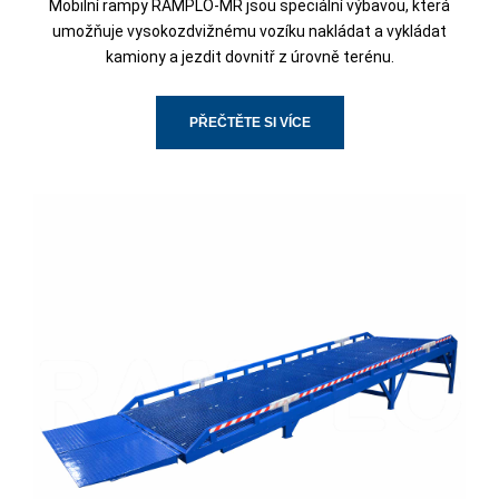
Mobilní rampy RAMPLO-MR jsou speciální výbavou, která
umožňuje vysokozdvižnému vozíku nakládat a vykládat
kamiony a jezdit dovnitř z úrovně terénu.
PŘEČTĚTE SI VÍCE