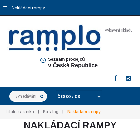
Nakládací rampy
Vybavení skladu
Seznam prodejců
v České Republice
Vyhledávání...
Titulní stránka
|
Katalog
|
Nakládací rampy
NAKLÁDACÍ RAMPY