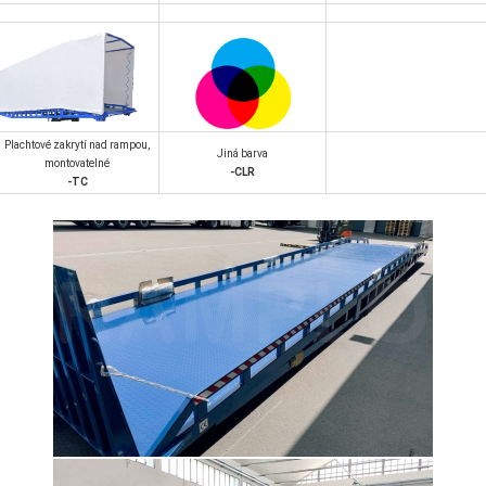
Plachtové zakrytí nad rampou,
Jiná barva
montovatelné
-CLR
-TC