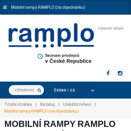
Mobilní rampy RAMPLO (na objednávku)
Vybavení skladu
Seznam prodejců
v České Republice
Vyhledávání...
Titulní stránka
|
Katalog
|
Unikátní řešení
|
Mobilní rampy RAMPLO (na objednávku)
MOBILNÍ RAMPY RAMPLO