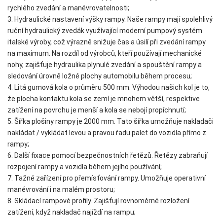
rychlého zvedání a manévrovatelnosti;
3. Hydraulické nastavení výšky rampy. Naše rampy mají spolehlivý
ruční hydraulický zvedák využívající moderní pumpový systém
italské výroby, což výrazně snižuje čas a úsilí při zvedání rampy
na maximum. Na rozdíl od výrobců, kteří používají mechanické
nohy, zajišťuje hydraulika plynulé zvedání a spouštění rampy a
sledování úrovně ložné plochy automobilu během procesu;
4. Litá gumová kola o průměru 500 mm. Výhodou našich kol je to,
že plocha kontaktu kola se zemí je mnohem větší, respektive
zatížení na povrchu je menší a kola se nebojí propíchnutí;
5. Šířka plošiny rampy je 2000 mm. Tato šířka umožňuje nakladači
nakládat / vykládat levou a pravou řadu palet do vozidla přímo z
rampy;
6. Další fixace pomocí bezpečnostních řetězů. Řetězy zabraňují
rozpojení rampy a vozidla během jejího používání;
7. Tažné zařízení pro přemísťování rampy. Umožňuje operativní
manévrování i na malém prostoru;
8. Skládací rampové profily. Zajišťují rovnoměrné rozložení
zatížení, když nakladač najíždí na rampu;