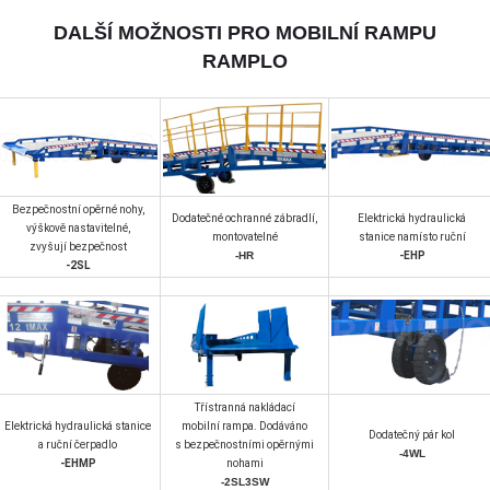
DALŠÍ MOŽNOSTI PRO MOBILNÍ RAMPU
RAMPLO
Bezpečnostní opěrné nohy,
Dodatečné ochranné zábradlí,
Elektrická hydraulická
výškově nastavitelné,
montovatelné
stanice namísto ruční
zvyšují bezpečnost
-HR
-EHP
-2SL
Třístranná nakládací
Elektrická hydraulická stanice
mobilní rampa. Dodáváno
Dodatečný pár kol
a ruční čerpadlo
s bezpečnostními opěrnými
-4WL
-EHMP
nohami
-2SL3SW