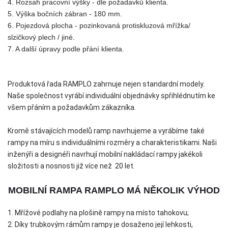
4. Rozsah pracovní výšky - dle požadavků klienta.
5. Výška bočních zábran - 180 mm.
6. Pojezdová plocha - pozinkovaná protiskluzová mřížka/
slzičkový plech / jiné.
7. A další úpravy podle přání klienta.
Produktová řada RAMPLO zahrnuje nejen standardní modely.
Naše společnost vyrábí individuální objednávky spřihlédnutím ke
všem přáním a požadavkům zákazníka.
Kromě stávajících modelů ramp navrhujeme a vyrábíme také
rampy na míru s individuálními rozměry a charakteristikami. Naši
inženýři a designéři navrhují mobilní nakládací rampy jakékoli
složitosti a nosnosti již více než 20 let.
MOBILNÍ RAMPA RAMPLO MÁ NĚKOLIK VÝHOD
1. Mřížové podlahy na plošině rampy na místo tahokovu;
2. Díky trubkovým rámům rampy je dosaženo její lehkosti,