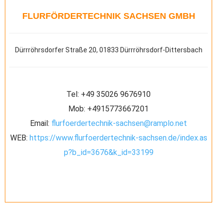
FLURFÖRDERTECHNIK SACHSEN GMBH
Dürrröhrsdorfer Straße 20, 01833 Dürrröhrsdorf-Dittersbach
Tel:
‪+49 35026 9676910‬
Mob:
+4915773667201
Email:
flurfoerdertechnik-sachsen@ramplo.net
WEB:
https://www.flurfoerdertechnik-sachsen.de/index.as
p?b_id=3676&k_id=33199