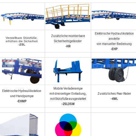
Elektrische Hydraulikstation
Zusätzliche montierbare
Verstellbare Stützfüße,
anstelle
erhöhen die Sicherheit
Sicherheitsgeländer
von manueller Bedienung
-2SL
-HR
-EHP
Mobile Verladerampe
Elektrische Hydraulikstation
mit dreiseitiger Entladung,
Zusätzliches Paar Räder
und Handpumpe
mit Stützfüße ausgestattet
-4WL
-EHMP
-2SL3SW