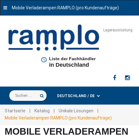
Mobile Verladerampen RAMPLO (pro Kundenaufträge)
Lagerausrüstung
Liste der Fachhändler
in Deutschland
Suchen
...
Startseite
|
Katalog
|
Unikale Lösungen
|
Mobile Verladerampen RAMPLO (pro Kundenaufträge)
MOBILE VERLADERAMPEN