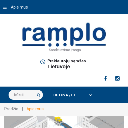
Apie mus
Sandėliavimo įranga
Prekiautojų sąrašas
Lietuvoje
Ieškoti...
Pradžia
|
Apie mus