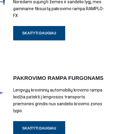
Norėdami sujungti žemės ir sandėlio lygį, mes
gaminame fiksuotą pakrovimo rampa RAMPLO-
FX
SKAITYTI DAUGIAU
PAKROVIMO RAMPA FURGONAMS
Lengvųjų krovininių automobilių krovimo rampa
leidžia patekti į lengvosios transporto
priemonės grindis nuo sandėlio krovimo zonos
lygio.
SKAITYTI DAUGIAU