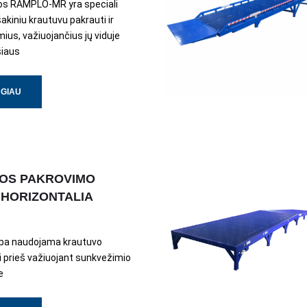
os RAMPLO-MR yra speciali
šakiniu krautuvu pakrauti ir
ius, važiuojančius jų viduje
šiaus
UGIAU
IOS PAKROVIMO
HORIZONTALIA
mpa naudojama krautuvo
i prieš važiuojant sunkvežimio
e