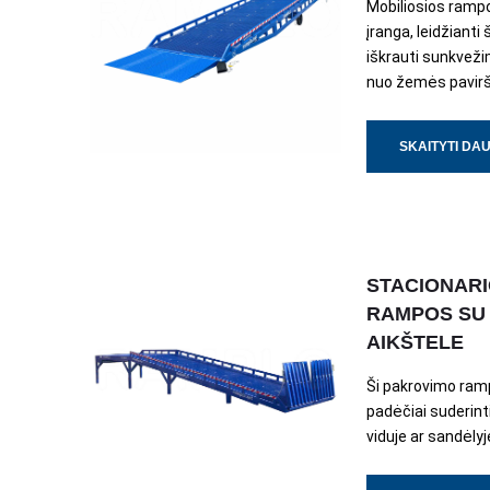
Mobiliosios ramp
įranga, leidžianti 
iškrauti sunkvežim
nuo žemės pavir
SKAITYTI DA
STACIONAR
RAMPOS SU 
AIKŠTELE
Ši pakrovimo ra
padėčiai suderint
viduje ar sandėlyj