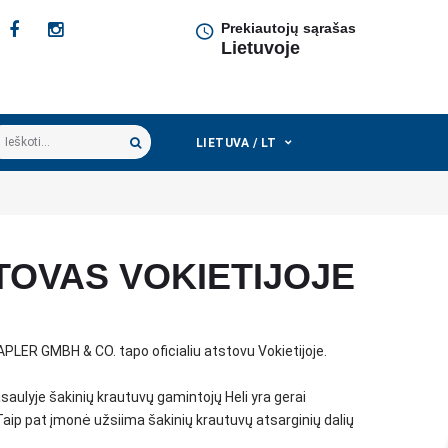
Prekiautojų sąrašas
Lietuvoje
škoti...
LIETUVA / LT
TOVAS VOKIETIJOJE
LER GMBH & CO. tapo oficialiu atstovu Vokietijoje.
saulyje šakinių krautuvų gamintojų Heli yra gerai
aip pat įmonė užsiima šakinių krautuvų atsarginių dalių