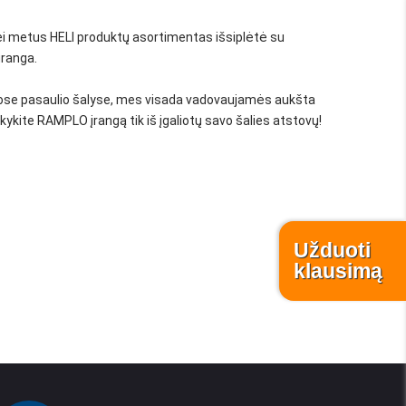
i metus HELI produktų asortimentas išsiplėtė su
įranga.
riose pasaulio šalyse, mes visada vadovaujamės aukšta
ykite RAMPLO įrangą tik iš įgaliotų savo šalies atstovų!
Užduoti
klausimą