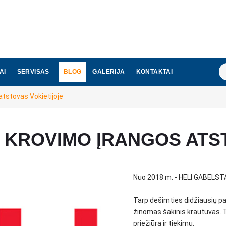
Ie
AI
SERVISAS
BLOG
GALERIJA
KONTAKTAI
tstovas Vokietijoje
 KROVIMO ĮRANGOS ATS
Nuo 2018 m. - HELI GABELSTAP
Tarp dešimties didžiausių pa
žinomas šakinis krautuvas. T
priežiūra ir tiekimu.